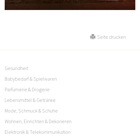
Seite drucken
Gesundheit
Babybedarf & Spielwaren
Parfümerie & Drogerie
Lebensmittel & Getränke
Mode, Schmuck & Schuhe
Wohnen, Einrichten & Dekorieren
Elektronik & Telekommunikation