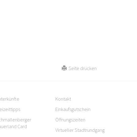
Seite drucken
terkünfte
Kontakt
eizeittipps
Einkaufsgutschein
chmallenberger
Öffnungszeiten
auerland Card
Virtueller Stadtrundgang