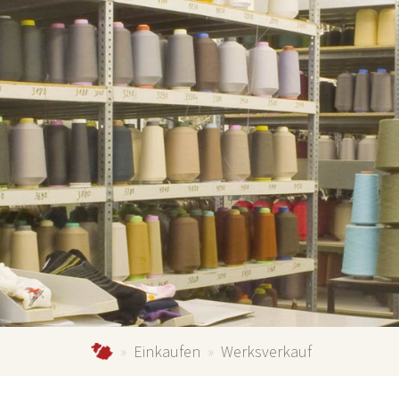
schmallenberg-direkt.de
Einkaufen
Werksverkauf