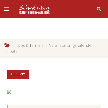
Zum Hauptinhalt springen
schmallenberg-direkt.de
Tipps & Termine
Veranstaltungskalender
Detail
Zurück