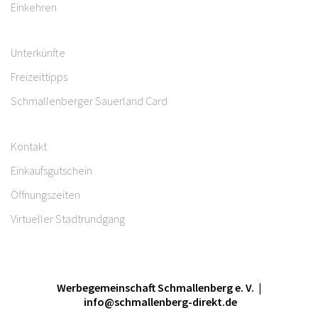
Einkehren
Unterkünfte
Freizeittipps
Schmallenberger Sauerland Card
Kontakt
Einkaufsgutschein
Öffnungszeiten
Virtueller Stadtrundgang
Werbegemeinschaft Schmallenberg e. V. |
info@schmallenberg-direkt.de