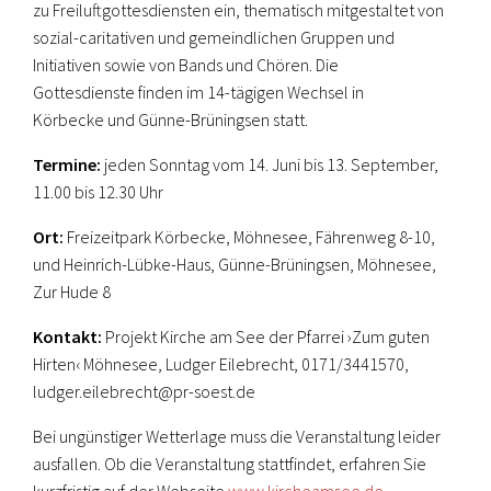
zu Freiluftgottesdiensten ein, thematisch mitgestaltet von
sozial-caritativen und gemeindlichen Gruppen und
Initiativen sowie von Bands und Chören. Die
Gottesdienste finden im 14-tägigen Wechsel in
Körbecke und Günne-Brüningsen statt.
Termine:
jeden Sonntag vom 14. Juni bis 13. September,
11.00 bis 12.30 Uhr
Ort:
Freizeitpark Körbecke, Möhnesee, Fährenweg 8-10,
und Heinrich-Lübke-Haus, Günne-Brüningsen, Möhnesee,
Zur Hude 8
Kontakt:
Projekt Kirche am See der Pfarrei ›Zum guten
Hirten‹ Möhnesee, Ludger Eilebrecht, 0171/3441570,
ludger.eilebrecht@pr-soest.de
Bei ungünstiger Wetterlage muss die Veranstaltung leider
ausfallen. Ob die Veranstaltung stattfindet, erfahren Sie