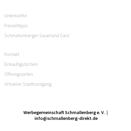
Unterkünfte
Freizeittipps
Schmallenberger Sauerland Card
Kontakt
Einkaufsgutschein
Öffnungszeiten
Virtueller Stadtrundgang
Werbegemeinschaft Schmallenberg e. V. |
info@schmallenberg-direkt.de