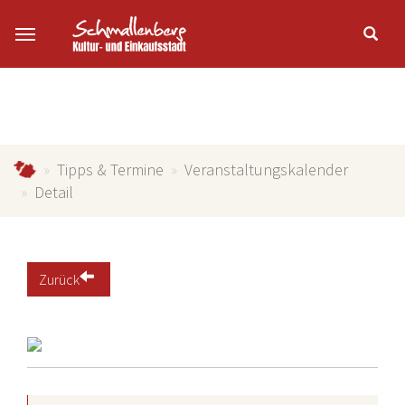
Zum Hauptinhalt springen
schmallenberg-direkt.de
Tipps & Termine
Veranstaltungskalender
Detail
Zurück